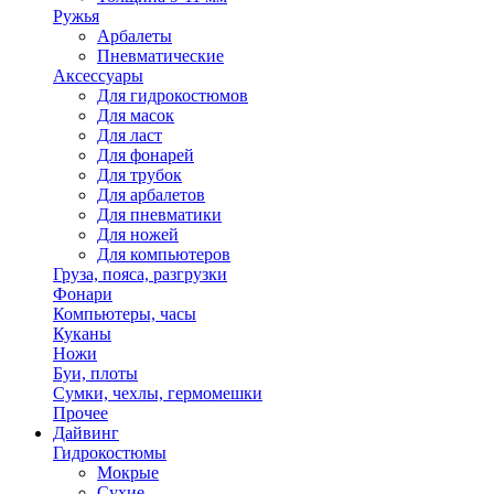
Ружья
Арбалеты
Пневматические
Аксессуары
Для гидрокостюмов
Для масок
Для ласт
Для фонарей
Для трубок
Для арбалетов
Для пневматики
Для ножей
Для компьютеров
Груза, пояса, разгрузки
Фонари
Компьютеры, часы
Куканы
Ножи
Буи, плоты
Сумки, чехлы, гермомешки
Прочее
Дайвинг
Гидрокостюмы
Мокрые
Сухие