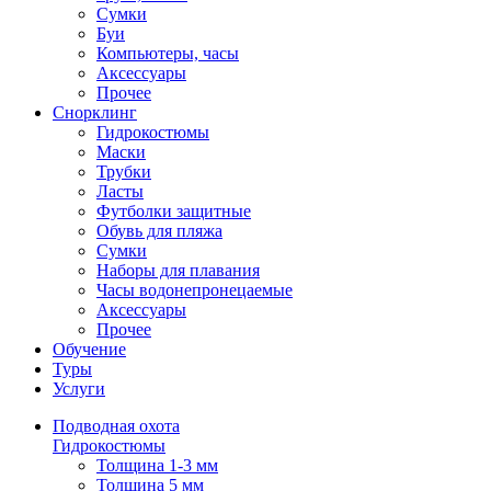
Сумки
Буи
Компьютеры, часы
Аксессуары
Прочее
Снорклинг
Гидрокостюмы
Маски
Трубки
Ласты
Футболки защитные
Обувь для пляжа
Сумки
Наборы для плавания
Часы водонепронецаемые
Аксессуары
Прочее
Обучение
Туры
Услуги
Подводная охота
Гидрокостюмы
Толщина 1-3 мм
Толщина 5 мм