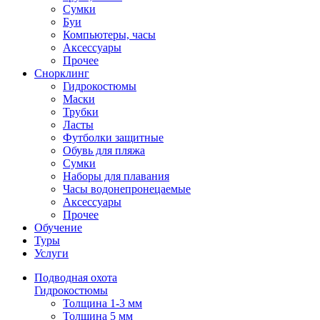
Сумки
Буи
Компьютеры, часы
Аксессуары
Прочее
Снорклинг
Гидрокостюмы
Маски
Трубки
Ласты
Футболки защитные
Обувь для пляжа
Сумки
Наборы для плавания
Часы водонепронецаемые
Аксессуары
Прочее
Обучение
Туры
Услуги
Подводная охота
Гидрокостюмы
Толщина 1-3 мм
Толщина 5 мм