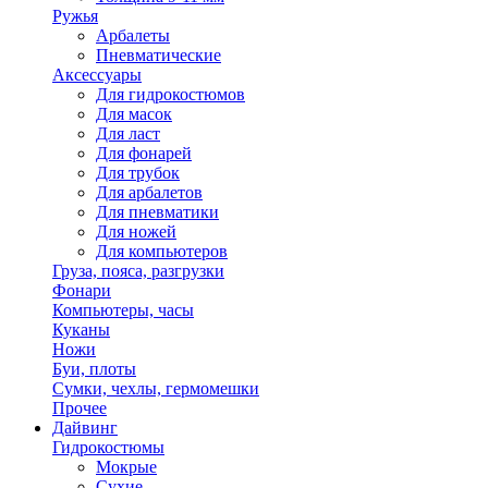
Ружья
Арбалеты
Пневматические
Аксессуары
Для гидрокостюмов
Для масок
Для ласт
Для фонарей
Для трубок
Для арбалетов
Для пневматики
Для ножей
Для компьютеров
Груза, пояса, разгрузки
Фонари
Компьютеры, часы
Куканы
Ножи
Буи, плоты
Сумки, чехлы, гермомешки
Прочее
Дайвинг
Гидрокостюмы
Мокрые
Сухие