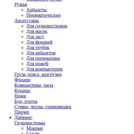
Ружья
Арбалеты
Пневматические
Аксессуары
Для гидрокостюмов
Для масок
Для ласт
Для фонарей
Для трубок
Для арбалетов
Для пневматики
Для ножей
Для компьютеров
Груза, пояса, разгрузки
Фонари
Компьютеры, часы
Куканы
Ножи
Буи, плоты
Сумки, чехлы, гермомешки
Прочее
Дайвинг
Гидрокостюмы
Мокрые
Сухие