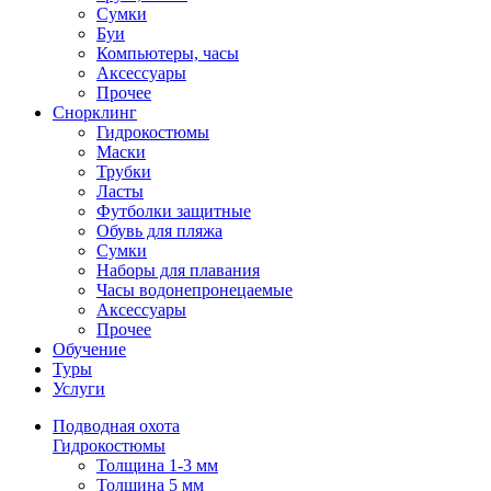
Сумки
Буи
Компьютеры, часы
Аксессуары
Прочее
Снорклинг
Гидрокостюмы
Маски
Трубки
Ласты
Футболки защитные
Обувь для пляжа
Сумки
Наборы для плавания
Часы водонепронецаемые
Аксессуары
Прочее
Обучение
Туры
Услуги
Подводная охота
Гидрокостюмы
Толщина 1-3 мм
Толщина 5 мм