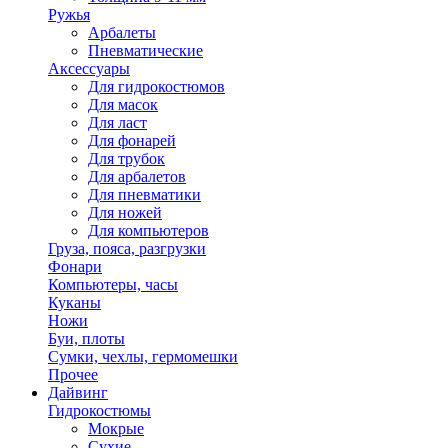
Ружья
Арбалеты
Пневматические
Аксессуары
Для гидрокостюмов
Для масок
Для ласт
Для фонарей
Для трубок
Для арбалетов
Для пневматики
Для ножей
Для компьютеров
Груза, пояса, разгрузки
Фонари
Компьютеры, часы
Куканы
Ножи
Буи, плоты
Сумки, чехлы, гермомешки
Прочее
Дайвинг
Гидрокостюмы
Мокрые
Сухие