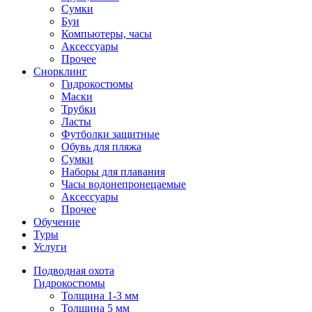
Сумки
Буи
Компьютеры, часы
Аксессуары
Прочее
Снорклинг
Гидрокостюмы
Маски
Трубки
Ласты
Футболки защитные
Обувь для пляжа
Сумки
Наборы для плавания
Часы водонепронецаемые
Аксессуары
Прочее
Обучение
Туры
Услуги
Подводная охота
Гидрокостюмы
Толщина 1-3 мм
Толщина 5 мм