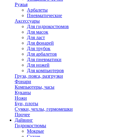
Ружья
Арбалеты
Пневматические
Аксессуары
Для гидрокостюмов
Для масок
Для ласт
Для фонарей
Для трубок
Для арбалетов
Для пневматики
Для ножей
Для компьютеров
Груза, пояса, разгрузки
Фонари
Компьютеры, часы
Куканы
Ножи
Буи, плоты
Сумки, чехлы, гермомешки
Прочее
Дайвинг
Гидрокостюмы
Мокрые
Сухие