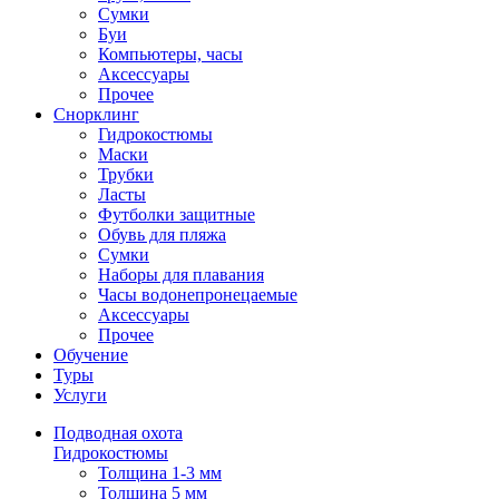
Сумки
Буи
Компьютеры, часы
Аксессуары
Прочее
Снорклинг
Гидрокостюмы
Маски
Трубки
Ласты
Футболки защитные
Обувь для пляжа
Сумки
Наборы для плавания
Часы водонепронецаемые
Аксессуары
Прочее
Обучение
Туры
Услуги
Подводная охота
Гидрокостюмы
Толщина 1-3 мм
Толщина 5 мм