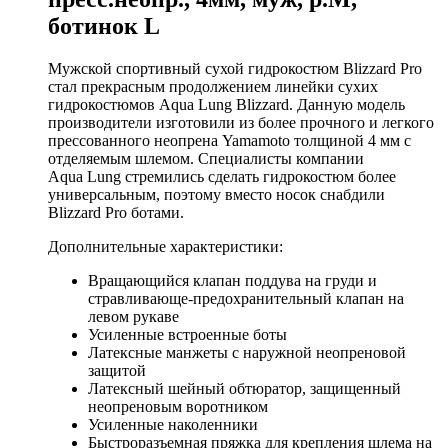
ботинок L
Мужской спортивный сухой гидрокостюм Blizzard Pro
стал прекрасным продолжением линейки сухих
гидрокостюмов Aqua Lung Blizzard. Данную модель
производители изготовили из более прочного и легкого
прессованного неопрена Yamamoto толщиной 4 мм с
отделяемым шлемом. Специалисты компании
Aqua Lung стремились сделать гидрокостюм более
универсальным, поэтому вместо носок снабдили
Blizzard Pro ботами.
Дополнительные характеристики:
Вращающийся клапан поддува на груди и
стравливающе-предохранительный клапан на
левом рукаве
Усиленные встроенные боты
Латексные манжеты с наружной неопреновой
защитой
Латексный шейный обтюратор, защищенный
неопреновым воротником
Усиленные наколенники
Быстроразъемная пряжка для крепления шлема на