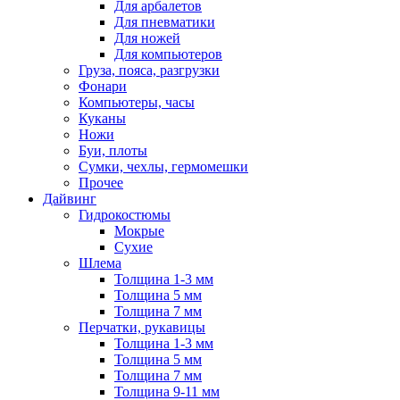
Для арбалетов
Для пневматики
Для ножей
Для компьютеров
Груза, пояса, разгрузки
Фонари
Компьютеры, часы
Куканы
Ножи
Буи, плоты
Сумки, чехлы, гермомешки
Прочее
Дайвинг
Гидрокостюмы
Мокрые
Сухие
Шлема
Толщина 1-3 мм
Толщина 5 мм
Толщина 7 мм
Перчатки, рукавицы
Толщина 1-3 мм
Толщина 5 мм
Толщина 7 мм
Толщина 9-11 мм