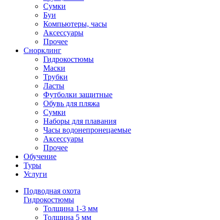
Сумки
Буи
Компьютеры, часы
Аксессуары
Прочее
Снорклинг
Гидрокостюмы
Маски
Трубки
Ласты
Футболки защитные
Обувь для пляжа
Сумки
Наборы для плавания
Часы водонепронецаемые
Аксессуары
Прочее
Обучение
Туры
Услуги
Подводная охота
Гидрокостюмы
Толщина 1-3 мм
Толщина 5 мм