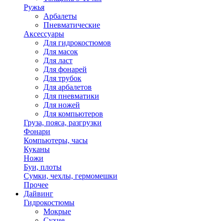
Ружья
Арбалеты
Пневматические
Аксессуары
Для гидрокостюмов
Для масок
Для ласт
Для фонарей
Для трубок
Для арбалетов
Для пневматики
Для ножей
Для компьютеров
Груза, пояса, разгрузки
Фонари
Компьютеры, часы
Куканы
Ножи
Буи, плоты
Сумки, чехлы, гермомешки
Прочее
Дайвинг
Гидрокостюмы
Мокрые
Сухие