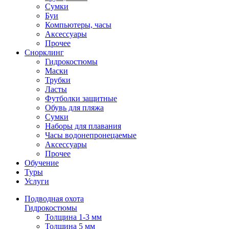
Сумки
Буи
Компьютеры, часы
Аксессуары
Прочее
Снорклинг
Гидрокостюмы
Маски
Трубки
Ласты
Футболки защитные
Обувь для пляжа
Сумки
Наборы для плавания
Часы водонепронецаемые
Аксессуары
Прочее
Обучение
Туры
Услуги
Подводная охота
Гидрокостюмы
Толщина 1-3 мм
Толщина 5 мм