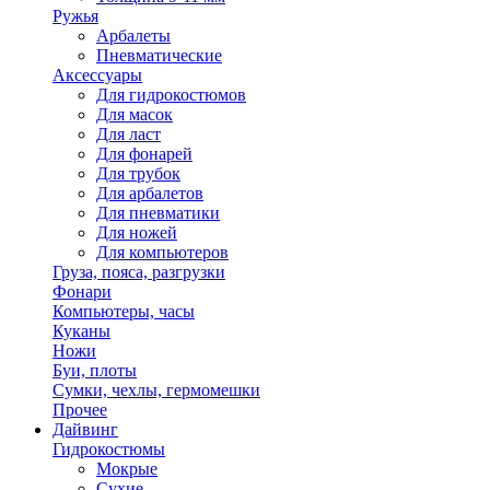
Ружья
Арбалеты
Пневматические
Аксессуары
Для гидрокостюмов
Для масок
Для ласт
Для фонарей
Для трубок
Для арбалетов
Для пневматики
Для ножей
Для компьютеров
Груза, пояса, разгрузки
Фонари
Компьютеры, часы
Куканы
Ножи
Буи, плоты
Сумки, чехлы, гермомешки
Прочее
Дайвинг
Гидрокостюмы
Мокрые
Сухие