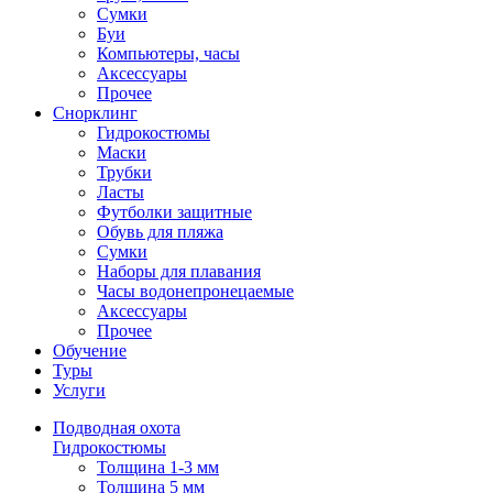
Сумки
Буи
Компьютеры, часы
Аксессуары
Прочее
Снорклинг
Гидрокостюмы
Маски
Трубки
Ласты
Футболки защитные
Обувь для пляжа
Сумки
Наборы для плавания
Часы водонепронецаемые
Аксессуары
Прочее
Обучение
Туры
Услуги
Подводная охота
Гидрокостюмы
Толщина 1-3 мм
Толщина 5 мм