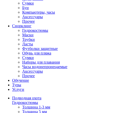
Сумки
Буи
Компьютеры, часы
Аксессуары
Прочее
Снорклинг
Гидрокостюмы
Маски
Трубки
Ласты
Футболки защитные
Обувь для пляжа
Сумки
Наборы для плавания
Часы водонепронецаемые
Аксессуары
Прочее
Обучение
Туры
Услуги
Подводная охота
Гидрокостюмы
Толщина 1-3 мм
Толщина 5 мм