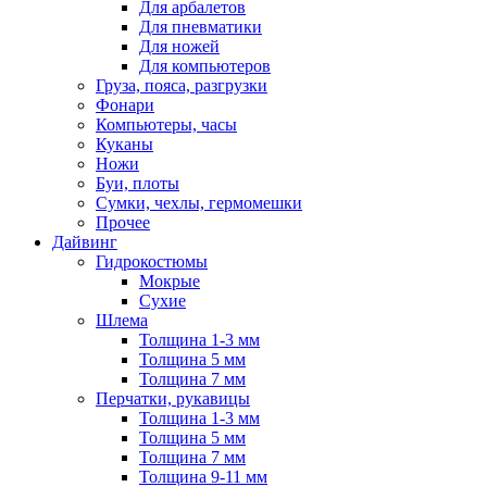
Для арбалетов
Для пневматики
Для ножей
Для компьютеров
Груза, пояса, разгрузки
Фонари
Компьютеры, часы
Куканы
Ножи
Буи, плоты
Сумки, чехлы, гермомешки
Прочее
Дайвинг
Гидрокостюмы
Мокрые
Сухие
Шлема
Толщина 1-3 мм
Толщина 5 мм
Толщина 7 мм
Перчатки, рукавицы
Толщина 1-3 мм
Толщина 5 мм
Толщина 7 мм
Толщина 9-11 мм