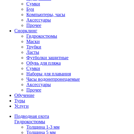
Сумки
Буи
Компьютеры, часы
Аксессуары
Прочее
Снорклинг
Гидрокостюмы
Маски
Трубки
Ласты
Футболки защитные
Обувь для пляжа
Сумки
Наборы для плавания
Часы водонепронецаемые
Аксессуары
Прочее
Обучение
Туры
Услуги
Подводная охота
Гидрокостюмы
Толщина 1-3 мм
Толщина 5 мм