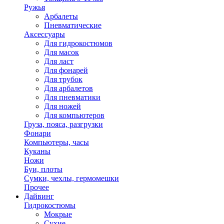
Ружья
Арбалеты
Пневматические
Аксессуары
Для гидрокостюмов
Для масок
Для ласт
Для фонарей
Для трубок
Для арбалетов
Для пневматики
Для ножей
Для компьютеров
Груза, пояса, разгрузки
Фонари
Компьютеры, часы
Куканы
Ножи
Буи, плоты
Сумки, чехлы, гермомешки
Прочее
Дайвинг
Гидрокостюмы
Мокрые
Сухие