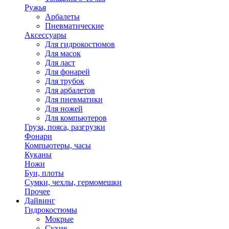
Ружья
Арбалеты
Пневматические
Аксессуары
Для гидрокостюмов
Для масок
Для ласт
Для фонарей
Для трубок
Для арбалетов
Для пневматики
Для ножей
Для компьютеров
Груза, пояса, разгрузки
Фонари
Компьютеры, часы
Куканы
Ножи
Буи, плоты
Сумки, чехлы, гермомешки
Прочее
Дайвинг
Гидрокостюмы
Мокрые
Сухие