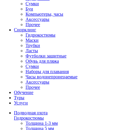
Сумки
Буи
Компьютеры, часы
Аксессуары
Прочее
Снорклинг
Гидрокостюмы
Маски
Трубки
Ласты
Футболки защитные
Обувь для пляжа
Сумки
Наборы для плавания
Часы водонепронецаемые
Аксессуары
Прочее
Обучение
Туры
Услуги
Подводная охота
Гидрокостюмы
Толщина 1-3 мм
Толщина 5 мм