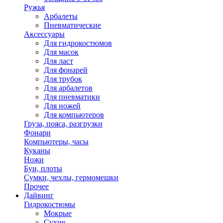
Ружья
Арбалеты
Пневматические
Аксессуары
Для гидрокостюмов
Для масок
Для ласт
Для фонарей
Для трубок
Для арбалетов
Для пневматики
Для ножей
Для компьютеров
Груза, пояса, разгрузки
Фонари
Компьютеры, часы
Куканы
Ножи
Буи, плоты
Сумки, чехлы, гермомешки
Прочее
Дайвинг
Гидрокостюмы
Мокрые
Сухие