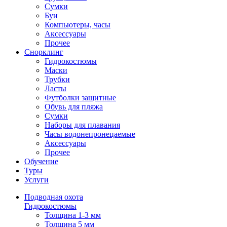
Сумки
Буи
Компьютеры, часы
Аксессуары
Прочее
Снорклинг
Гидрокостюмы
Маски
Трубки
Ласты
Футболки защитные
Обувь для пляжа
Сумки
Наборы для плавания
Часы водонепронецаемые
Аксессуары
Прочее
Обучение
Туры
Услуги
Подводная охота
Гидрокостюмы
Толщина 1-3 мм
Толщина 5 мм