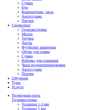
Сумки
Буи
Компьютеры, часы
Аксессуары
Прочее
Снорклинг
Гидрокостюмы
Маски
Трубки
Ласты
Футболки защитные
Обувь для пляжа
Сумки
Наборы для плавания
Часы водонепронецаемые
Аксессуары
Прочее
Обучение
Туры
Услуги
Подводная охота
Гидрокостюмы
Толщина 1-3 мм
Толщина 5 мм