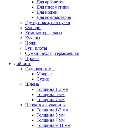
Для арбалетов
Для пневматики
Для ножей
Для компьютеров
Груза, пояса, разгрузки
Фонари
Компьютеры, часы
Куканы
Ножи
Буи, плоты
Сумки, чехлы, гермомешки
Прочее
Дайвинг
Гидрокостюмы
Мокрые
Сухие
Шлема
Толщина 1-3 мм
Толщина 5 мм
Толщина 7 мм
Перчатки, рукавицы
Толщина 1-3 мм
Толщина 5 мм
Толщина 7 мм
Толщина 9-11 мм