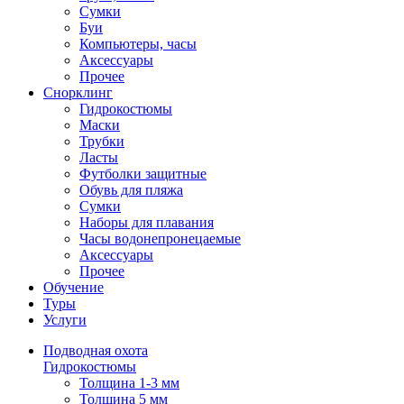
Сумки
Буи
Компьютеры, часы
Аксессуары
Прочее
Снорклинг
Гидрокостюмы
Маски
Трубки
Ласты
Футболки защитные
Обувь для пляжа
Сумки
Наборы для плавания
Часы водонепронецаемые
Аксессуары
Прочее
Обучение
Туры
Услуги
Подводная охота
Гидрокостюмы
Толщина 1-3 мм
Толщина 5 мм