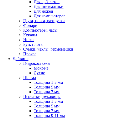
Для арбалетов
Для пневматики
Для ножей
Для компьютеров
Груза, пояса, разгрузки
Фонари
Компьютеры, часы
Куканы
Ножи
Буи, плоты
Сумки, чехлы, гермомешки
Прочее
Дайвинг
Гидрокостюмы
Мокрые
Сухие
Шлема
Толщина 1-3 мм
Толщина 5 мм
Толщина 7 мм
Перчатки, рукавицы
Толщина 1-3 мм
Толщина 5 мм
Толщина 7 мм
Толщина 9-11 мм