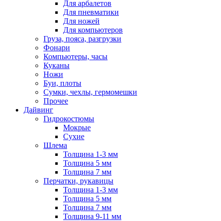
Для арбалетов
Для пневматики
Для ножей
Для компьютеров
Груза, пояса, разгрузки
Фонари
Компьютеры, часы
Куканы
Ножи
Буи, плоты
Сумки, чехлы, гермомешки
Прочее
Дайвинг
Гидрокостюмы
Мокрые
Сухие
Шлема
Толщина 1-3 мм
Толщина 5 мм
Толщина 7 мм
Перчатки, рукавицы
Толщина 1-3 мм
Толщина 5 мм
Толщина 7 мм
Толщина 9-11 мм