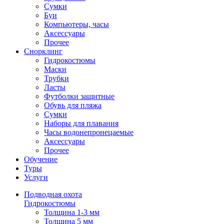
Сумки
Буи
Компьютеры, часы
Аксессуары
Прочее
Снорклинг
Гидрокостюмы
Маски
Трубки
Ласты
Футболки защитные
Обувь для пляжа
Сумки
Наборы для плавания
Часы водонепронецаемые
Аксессуары
Прочее
Обучение
Туры
Услуги
Подводная охота
Гидрокостюмы
Толщина 1-3 мм
Толщина 5 мм