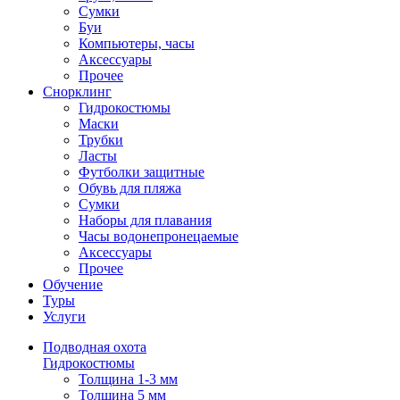
Сумки
Буи
Компьютеры, часы
Аксессуары
Прочее
Снорклинг
Гидрокостюмы
Маски
Трубки
Ласты
Футболки защитные
Обувь для пляжа
Сумки
Наборы для плавания
Часы водонепронецаемые
Аксессуары
Прочее
Обучение
Туры
Услуги
Подводная охота
Гидрокостюмы
Толщина 1-3 мм
Толщина 5 мм