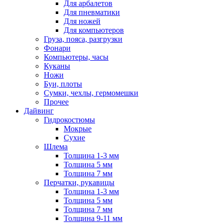
Для арбалетов
Для пневматики
Для ножей
Для компьютеров
Груза, пояса, разгрузки
Фонари
Компьютеры, часы
Куканы
Ножи
Буи, плоты
Сумки, чехлы, гермомешки
Прочее
Дайвинг
Гидрокостюмы
Мокрые
Сухие
Шлема
Толщина 1-3 мм
Толщина 5 мм
Толщина 7 мм
Перчатки, рукавицы
Толщина 1-3 мм
Толщина 5 мм
Толщина 7 мм
Толщина 9-11 мм