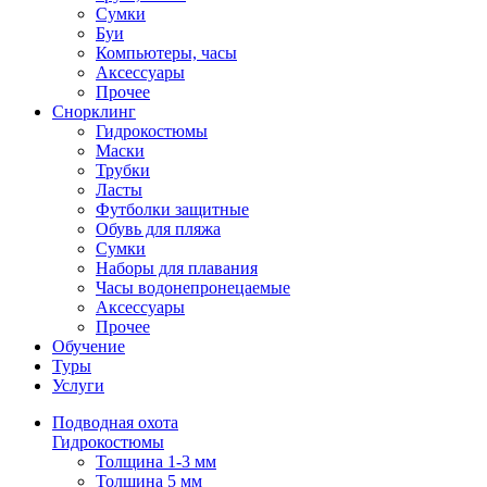
Сумки
Буи
Компьютеры, часы
Аксессуары
Прочее
Снорклинг
Гидрокостюмы
Маски
Трубки
Ласты
Футболки защитные
Обувь для пляжа
Сумки
Наборы для плавания
Часы водонепронецаемые
Аксессуары
Прочее
Обучение
Туры
Услуги
Подводная охота
Гидрокостюмы
Толщина 1-3 мм
Толщина 5 мм