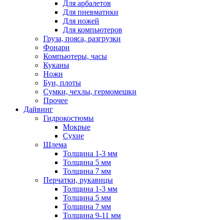
Для арбалетов
Для пневматики
Для ножей
Для компьютеров
Груза, пояса, разгрузки
Фонари
Компьютеры, часы
Куканы
Ножи
Буи, плоты
Сумки, чехлы, гермомешки
Прочее
Дайвинг
Гидрокостюмы
Мокрые
Сухие
Шлема
Толщина 1-3 мм
Толщина 5 мм
Толщина 7 мм
Перчатки, рукавицы
Толщина 1-3 мм
Толщина 5 мм
Толщина 7 мм
Толщина 9-11 мм