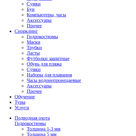
Сумки
Буи
Компьютеры, часы
Аксессуары
Прочее
Снорклинг
Гидрокостюмы
Маски
Трубки
Ласты
Футболки защитные
Обувь для пляжа
Сумки
Наборы для плавания
Часы водонепронецаемые
Аксессуары
Прочее
Обучение
Туры
Услуги
Подводная охота
Гидрокостюмы
Толщина 1-3 мм
Толщина 5 мм