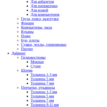
Для арбалетов
Для пневматики
Для ножей
Для компьютеров
Груза, пояса, разгрузки
Фонари
Компьютеры, часы
Куканы
Ножи
Буи, плоты
Сумки, чехлы, гермомешки
Прочее
Дайвинг
Гидрокостюмы
Мокрые
Сухие
Шлема
Толщина 1-3 мм
Толщина 5 мм
Толщина 7 мм
Перчатки, рукавицы
Толщина 1-3 мм
Толщина 5 мм
Толщина 7 мм
Толщина 9-11 мм