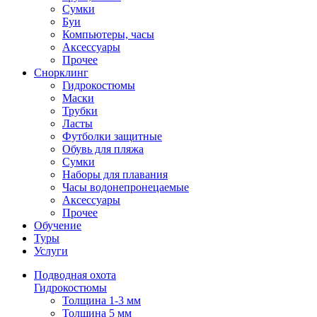
Сумки
Буи
Компьютеры, часы
Аксессуары
Прочее
Снорклинг
Гидрокостюмы
Маски
Трубки
Ласты
Футболки защитные
Обувь для пляжа
Сумки
Наборы для плавания
Часы водонепронецаемые
Аксессуары
Прочее
Обучение
Туры
Услуги
Подводная охота
Гидрокостюмы
Толщина 1-3 мм
Толщина 5 мм