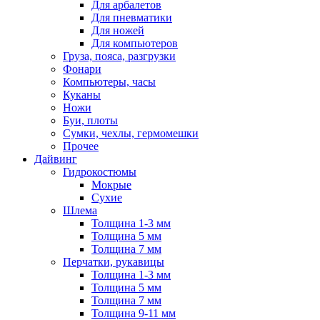
Для арбалетов
Для пневматики
Для ножей
Для компьютеров
Груза, пояса, разгрузки
Фонари
Компьютеры, часы
Куканы
Ножи
Буи, плоты
Сумки, чехлы, гермомешки
Прочее
Дайвинг
Гидрокостюмы
Мокрые
Сухие
Шлема
Толщина 1-3 мм
Толщина 5 мм
Толщина 7 мм
Перчатки, рукавицы
Толщина 1-3 мм
Толщина 5 мм
Толщина 7 мм
Толщина 9-11 мм