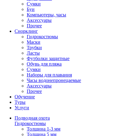
Сумки
Буи
Компьютеры, часы
Аксессуары
Прочее
Снорклинг
Гидрокостюмы
Маски
Трубки
Ласты
Футболки защитные
Обувь для пляжа
Сумки
Наборы для плавания
Часы водонепронецаемые
Аксессуары
Прочее
Обучение
Туры
Услуги
Подводная охота
Гидрокостюмы
Толщина 1-3 мм
Толщина 5 мм