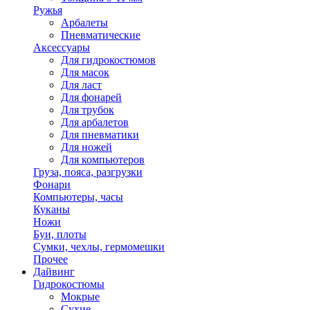
Ружья
Арбалеты
Пневматические
Аксессуары
Для гидрокостюмов
Для масок
Для ласт
Для фонарей
Для трубок
Для арбалетов
Для пневматики
Для ножей
Для компьютеров
Груза, пояса, разгрузки
Фонари
Компьютеры, часы
Куканы
Ножи
Буи, плоты
Сумки, чехлы, гермомешки
Прочее
Дайвинг
Гидрокостюмы
Мокрые
Сухие