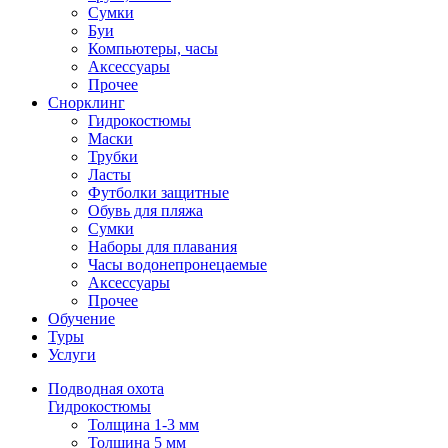
Сумки
Буи
Компьютеры, часы
Аксессуары
Прочее
Снорклинг
Гидрокостюмы
Маски
Трубки
Ласты
Футболки защитные
Обувь для пляжа
Сумки
Наборы для плавания
Часы водонепронецаемые
Аксессуары
Прочее
Обучение
Туры
Услуги
Подводная охота
Гидрокостюмы
Толщина 1-3 мм
Толщина 5 мм