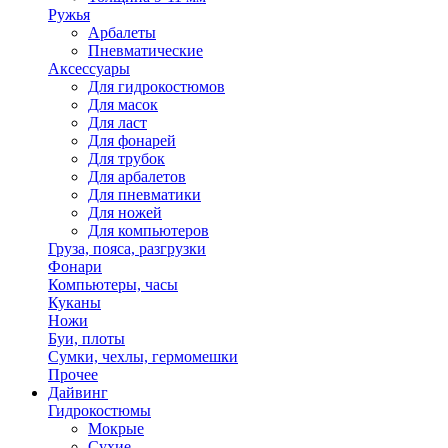
Ружья
Арбалеты
Пневматические
Аксессуары
Для гидрокостюмов
Для масок
Для ласт
Для фонарей
Для трубок
Для арбалетов
Для пневматики
Для ножей
Для компьютеров
Груза, пояса, разгрузки
Фонари
Компьютеры, часы
Куканы
Ножи
Буи, плоты
Сумки, чехлы, гермомешки
Прочее
Дайвинг
Гидрокостюмы
Мокрые
Сухие