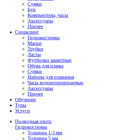
Сумки
Буи
Компьютеры, часы
Аксессуары
Прочее
Снорклинг
Гидрокостюмы
Маски
Трубки
Ласты
Футболки защитные
Обувь для пляжа
Сумки
Наборы для плавания
Часы водонепронецаемые
Аксессуары
Прочее
Обучение
Туры
Услуги
Подводная охота
Гидрокостюмы
Толщина 1-3 мм
Толщина 5 мм