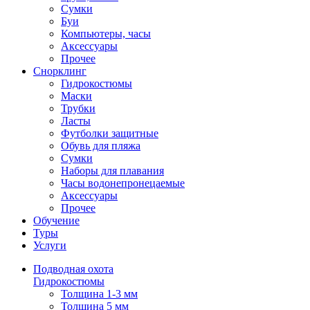
Сумки
Буи
Компьютеры, часы
Аксессуары
Прочее
Снорклинг
Гидрокостюмы
Маски
Трубки
Ласты
Футболки защитные
Обувь для пляжа
Сумки
Наборы для плавания
Часы водонепронецаемые
Аксессуары
Прочее
Обучение
Туры
Услуги
Подводная охота
Гидрокостюмы
Толщина 1-3 мм
Толщина 5 мм