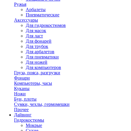
Ружья
Арбалеты
Пневматические
Аксессуары
Для гидрокостюмов
Для масок
Для ласт
Для фонарей
Для трубок
Для арбалетов
Для пневматики
Для ножей
Для компьютеров
Груза, пояса, разгрузки
Фонари
Компьютеры, часы
Куканы
Ножи
Буи, плоты
Сумки, чехлы, гермомешки
Прочее
Дайвинг
Гидрокостюмы
Мокрые
Сухие