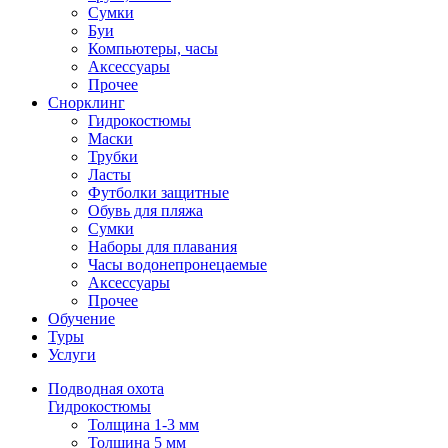
Сумки
Буи
Компьютеры, часы
Аксессуары
Прочее
Снорклинг
Гидрокостюмы
Маски
Трубки
Ласты
Футболки защитные
Обувь для пляжа
Сумки
Наборы для плавания
Часы водонепронецаемые
Аксессуары
Прочее
Обучение
Туры
Услуги
Подводная охота
Гидрокостюмы
Толщина 1-3 мм
Толщина 5 мм