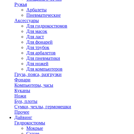
Ружья
Арбалеты
Пневматические
Аксессуары
Для гидрокостюмов
Для масок
Для ласт
Для фонарей
Для трубок
Для арбалетов
Для пневматики
Для ножей
Для компьютеров
Груза, пояса, разгрузки
Фонари
Компьютеры, часы
Куканы
Ножи
Буи, плоты
Сумки, чехлы, гермомешки
Прочее
Дайвинг
Гидрокостюмы
Мокрые
Сухие