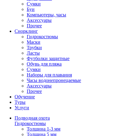
Сумки
Буи
Компьютеры, часы
Аксессуары
Прочее
Снорклинг
Гидрокостюмы
Маски
Трубки
Ласты
Футболки защитные
Обувь для пляжа
Сумки
Наборы для плавания
Часы водонепронецаемые
Аксессуары
Прочее
Обучение
Туры
Услуги
Подводная охота
Гидрокостюмы
Толщина 1-3 мм
Толщина 5 мм