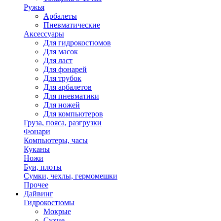
Ружья
Арбалеты
Пневматические
Аксессуары
Для гидрокостюмов
Для масок
Для ласт
Для фонарей
Для трубок
Для арбалетов
Для пневматики
Для ножей
Для компьютеров
Груза, пояса, разгрузки
Фонари
Компьютеры, часы
Куканы
Ножи
Буи, плоты
Сумки, чехлы, гермомешки
Прочее
Дайвинг
Гидрокостюмы
Мокрые
Сухие