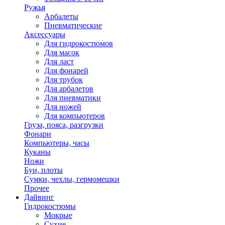
Ружья
Арбалеты
Пневматические
Аксессуары
Для гидрокостюмов
Для масок
Для ласт
Для фонарей
Для трубок
Для арбалетов
Для пневматики
Для ножей
Для компьютеров
Груза, пояса, разгрузки
Фонари
Компьютеры, часы
Куканы
Ножи
Буи, плоты
Сумки, чехлы, гермомешки
Прочее
Дайвинг
Гидрокостюмы
Мокрые
Сухие