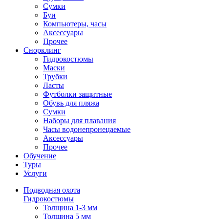
Сумки
Буи
Компьютеры, часы
Аксессуары
Прочее
Снорклинг
Гидрокостюмы
Маски
Трубки
Ласты
Футболки защитные
Обувь для пляжа
Сумки
Наборы для плавания
Часы водонепронецаемые
Аксессуары
Прочее
Обучение
Туры
Услуги
Подводная охота
Гидрокостюмы
Толщина 1-3 мм
Толщина 5 мм