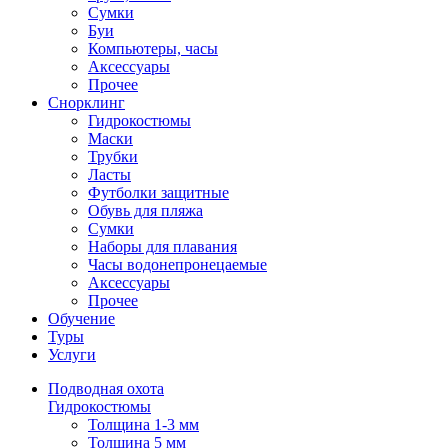
Сумки
Буи
Компьютеры, часы
Аксессуары
Прочее
Снорклинг
Гидрокостюмы
Маски
Трубки
Ласты
Футболки защитные
Обувь для пляжа
Сумки
Наборы для плавания
Часы водонепронецаемые
Аксессуары
Прочее
Обучение
Туры
Услуги
Подводная охота
Гидрокостюмы
Толщина 1-3 мм
Толщина 5 мм