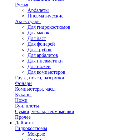
Ружья
Арбалеты
Пневматические
Аксессуары
Для гидрокостюмов
Для масок
Для ласт
Для фонарей
Для трубок
Для арбалетов
Для пневматики
Для ножей
Для компьютеров
Груза, пояса, разгрузки
Фонари
Компьютеры, часы
Куканы
Ножи
Буи, плоты
Сумки, чехлы, гермомешки
Прочее
Дайвинг
Гидрокостюмы
Мокрые
Сухие