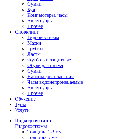
Сумки
Буи
Компьютеры, часы
Аксессуары
Прочее
Снорклинг
Гидрокостюмы
Маски
Трубки
Ласты
Футболки защитные
Обувь для пляжа
Сумки
Наборы для плавания
Часы водонепронецаемые
Аксессуары
Прочее
Обучение
Туры
Услуги
Подводная охота
Гидрокостюмы
Толщина 1-3 мм
Толщина 5 мм