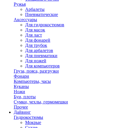
Ружья
Арбалеты
Пневматические
Аксессуары
Для гидрокостюмов
Для масок
Для ласт
Для фонарей
Для трубок
Для арбалетов
Для пневматики
Для ножей
Для компьютеров
Груза, пояса, разгрузки
Фонари
Компьютеры, часы
Куканы
Ножи
Буи, плоты
Сумки, чехлы, гермомешки
Прочее
Дайвинг
Гидрокостюмы
Мокрые
Сухие