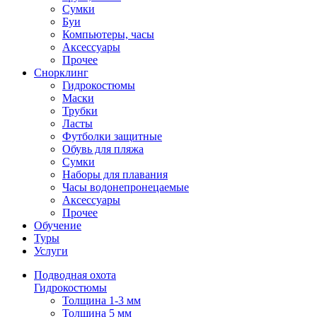
Сумки
Буи
Компьютеры, часы
Аксессуары
Прочее
Снорклинг
Гидрокостюмы
Маски
Трубки
Ласты
Футболки защитные
Обувь для пляжа
Сумки
Наборы для плавания
Часы водонепронецаемые
Аксессуары
Прочее
Обучение
Туры
Услуги
Подводная охота
Гидрокостюмы
Толщина 1-3 мм
Толщина 5 мм