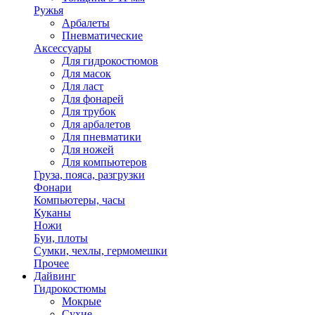
Ружья
Арбалеты
Пневматические
Аксессуары
Для гидрокостюмов
Для масок
Для ласт
Для фонарей
Для трубок
Для арбалетов
Для пневматики
Для ножей
Для компьютеров
Груза, пояса, разгрузки
Фонари
Компьютеры, часы
Куканы
Ножи
Буи, плоты
Сумки, чехлы, гермомешки
Прочее
Дайвинг
Гидрокостюмы
Мокрые
Сухие