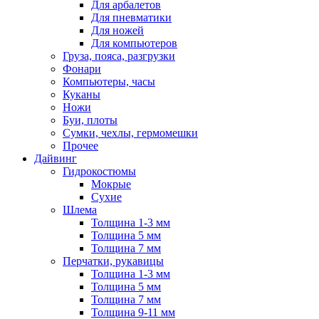
Для арбалетов
Для пневматики
Для ножей
Для компьютеров
Груза, пояса, разгрузки
Фонари
Компьютеры, часы
Куканы
Ножи
Буи, плоты
Сумки, чехлы, гермомешки
Прочее
Дайвинг
Гидрокостюмы
Мокрые
Сухие
Шлема
Толщина 1-3 мм
Толщина 5 мм
Толщина 7 мм
Перчатки, рукавицы
Толщина 1-3 мм
Толщина 5 мм
Толщина 7 мм
Толщина 9-11 мм