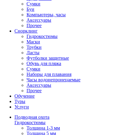
Сумки
Буи
Компьютеры, часы
Аксессуары
Прочее
Снорклинг
Гидрокостюмы
Маски
Трубки
Ласты
Футболки защитные
Обувь для пляжа
Сумки
Наборы для плавания
Часы водонепронецаемые
Аксессуары
Прочее
Обучение
Туры
Услуги
Подводная охота
Гидрокостюмы
Толщина 1-3 мм
Толщина 5 мм