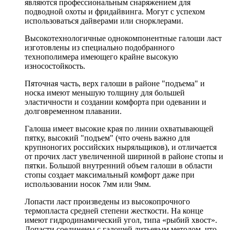
являются профессиональным снаряжением для
подводной охоты и фридайвинга. Могут с успехом
использоваться дайверами или снорклерами.
Высокотехнологичные однокомпонентные галоши ласт
изготовлены из специально подобранного
технополимера имеющего крайне высокую
износостойкость.
Пяточная часть, верх галоши в районе "подъема" и
носка имеют меньшую толщину для большей
эластичности и создании комфорта при одевании и
долговременном плавании.
Галоша имеет высокие края по линии охватывающей
пятку, высокий "подъем" (что очень важно для
крупноногих российских ныряльщиков), и отличается
от прочих ласт увеличенной шириной в районе стопы и
пятки. Большой внутренний объем галоши в области
стопы создает максимальный комфорт даже при
использовании носок 7мм или 9мм.
Лопасти ласт произведены из высокопрочного
термопласта средней степени жесткости. На конце
имеют гидродинамический угол, типа «рыбий хвост».
Лопасти соединены с галошей литьевым методом, что