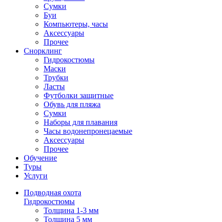
Сумки
Буи
Компьютеры, часы
Аксессуары
Прочее
Снорклинг
Гидрокостюмы
Маски
Трубки
Ласты
Футболки защитные
Обувь для пляжа
Сумки
Наборы для плавания
Часы водонепронецаемые
Аксессуары
Прочее
Обучение
Туры
Услуги
Подводная охота
Гидрокостюмы
Толщина 1-3 мм
Толщина 5 мм