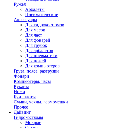
Ружья
Арбалеты
Пневматические
Аксессуары
Для гидрокостюмов
Для масок
Для ласт
Для фонарей
Для трубок
Для арбалетов
Для пневматики
Для ножей
Для компьютеров
Груза, пояса, разгрузки
Фонари
Компьютеры, часы
Куканы
Ножи
Буи, плоты
Сумки, чехлы, гермомешки
Прочее
Дайвинг
Гидрокостюмы
Мокрые
Сухие