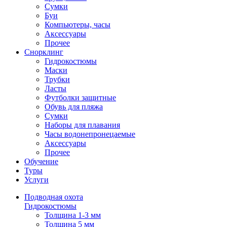
Сумки
Буи
Компьютеры, часы
Аксессуары
Прочее
Снорклинг
Гидрокостюмы
Маски
Трубки
Ласты
Футболки защитные
Обувь для пляжа
Сумки
Наборы для плавания
Часы водонепронецаемые
Аксессуары
Прочее
Обучение
Туры
Услуги
Подводная охота
Гидрокостюмы
Толщина 1-3 мм
Толщина 5 мм