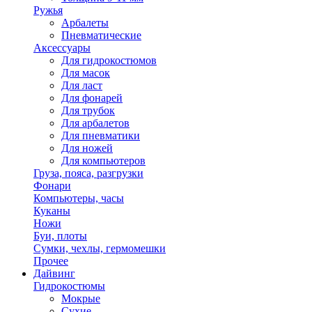
Ружья
Арбалеты
Пневматические
Аксессуары
Для гидрокостюмов
Для масок
Для ласт
Для фонарей
Для трубок
Для арбалетов
Для пневматики
Для ножей
Для компьютеров
Груза, пояса, разгрузки
Фонари
Компьютеры, часы
Куканы
Ножи
Буи, плоты
Сумки, чехлы, гермомешки
Прочее
Дайвинг
Гидрокостюмы
Мокрые
Сухие