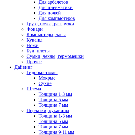
Для арбалетов
Для пневматики
Для ножей
Для компьютеров
Груза, пояса, разгрузки
Фонари
Компьютеры, часы
Куканы
Ножи
Буи, плоты
Сумки, чехлы, гермомешки
Прочее
Дайвинг
Гидрокостюмы
Мокрые
Сухие
Шлема
Толщина 1-3 мм
Толщина 5 мм
Толщина 7 мм
Перчатки, рукавицы
Толщина 1-3 мм
Толщина 5 мм
Толщина 7 мм
Толщина 9-11 мм