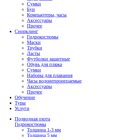
Сумки
Буи
Компьютеры, часы
Аксессуары
Прочее
Снорклинг
Гидрокостюмы
Маски
Трубки
Ласты
Футболки защитные
Обувь для пляжа
Сумки
Наборы для плавания
Часы водонепронецаемые
Аксессуары
Прочее
Обучение
Туры
Услуги
Подводная охота
Гидрокостюмы
Толщина 1-3 мм
Толщина 5 мм