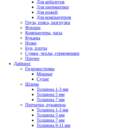
Для арбалетов
Для пневматики
Для ножей
Для компьютеров
Груза, пояса, разгрузки
Фонари
Компьютеры, часы
Куканы
Ножи
Буи, плоты
Сумки, чехлы, гермомешки
Прочее
Дайвинг
Гидрокостюмы
Мокрые
Сухие
Шлема
Толщина 1-3 мм
Толщина 5 мм
Толщина 7 мм
Перчатки, рукавицы
Толщина 1-3 мм
Толщина 5 мм
Толщина 7 мм
Толщина 9-11 мм