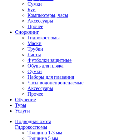
Сумки
Буи
Компьютеры, часы
Аксессуары
Прочее
Снорклинг
Гидрокостюмы
Маски
Трубки
Ласты
Футболки защитные
Обувь для пляжа
Сумки
Наборы для плавания
Часы водонепронецаемые
Аксессуары
Прочее
Обучение
Туры
Услуги
Подводная охота
Гидрокостюмы
Толщина 1-3 мм
Толщина 5 мм