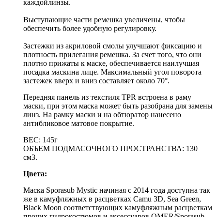
каждойлинзы.
Выступающие части ремешка увеличены, чтобы
обеспечить более удобную регулировку.
Застежки из акриловой смолы улучшают фиксацию и
плотность прилегания ремешка. За счет того, что они
плотно прижаты к маске, обеспечивается наилучшая
посадка маскина лице. Максимальный угол поворота
застежек вверх и вниз составляет около 70°.
Передняя панель из текстиля TPR встроена в раму
маски, при этом маска может быть разобрана для замены
линз. На рамку маски и на обтюратор нанесено
антибликовое матовое покрытие.
ВЕС: 145г
ОБЪЕМ ПОДМАСОЧНОГО ПРОСТРАНСТВА: 130
см3.
Цвета:
Маска Sporasub Mystic начиная с 2014 года доступна так
же в камуфляжных в расцветках
Camu 3D, Sea Green,
Black Moon
соответствующих камуфляжным расцветкам
прочих гидрокостюмов и аксессуаров OMER/Sporasub.