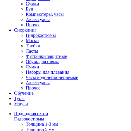
Сумки
Буи
Компьютеры, часы
Аксессуары
Прочее
Снорклинг
Гидрокостюмы
Маски
Трубки
Ласты
Футболки защитные
Обувь для пляжа
Сумки
Наборы для плавания
Часы водонепронецаемые
Аксессуары
Прочее
Обучение
Туры
Услуги
Подводная охота
Гидрокостюмы
Толщина 1-3 мм
Толщина 5 мм