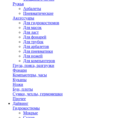
Ружья
Арбалеты
Пневматические
Аксессуары
Для гидрокостюмов
Для масок
Для ласт
Для фонарей
Для трубок
Для арбалетов
Для пневматики
Для ножей
Для компьютеров
Груза, пояса, разгрузки
Фонари
Компьютеры, часы
Куканы
Ножи
Буи, плоты
Сумки, чехлы, гермомешки
Прочее
Дайвинг
Гидрокостюмы
Мокрые
Сухие