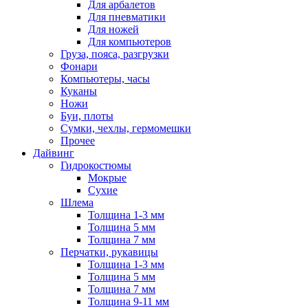
Для арбалетов
Для пневматики
Для ножей
Для компьютеров
Груза, пояса, разгрузки
Фонари
Компьютеры, часы
Куканы
Ножи
Буи, плоты
Сумки, чехлы, гермомешки
Прочее
Дайвинг
Гидрокостюмы
Мокрые
Сухие
Шлема
Толщина 1-3 мм
Толщина 5 мм
Толщина 7 мм
Перчатки, рукавицы
Толщина 1-3 мм
Толщина 5 мм
Толщина 7 мм
Толщина 9-11 мм