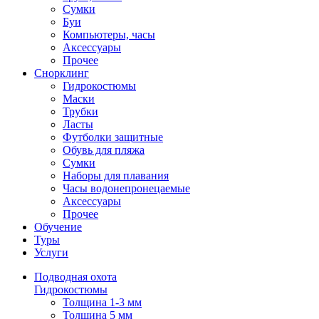
Сумки
Буи
Компьютеры, часы
Аксессуары
Прочее
Снорклинг
Гидрокостюмы
Маски
Трубки
Ласты
Футболки защитные
Обувь для пляжа
Сумки
Наборы для плавания
Часы водонепронецаемые
Аксессуары
Прочее
Обучение
Туры
Услуги
Подводная охота
Гидрокостюмы
Толщина 1-3 мм
Толщина 5 мм