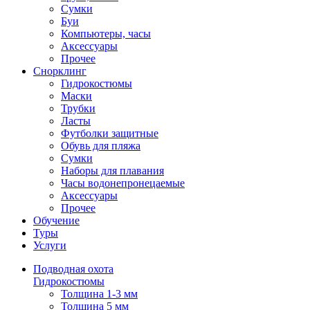
Сумки
Буи
Компьютеры, часы
Аксессуары
Прочее
Снорклинг
Гидрокостюмы
Маски
Трубки
Ласты
Футболки защитные
Обувь для пляжа
Сумки
Наборы для плавания
Часы водонепронецаемые
Аксессуары
Прочее
Обучение
Туры
Услуги
Подводная охота
Гидрокостюмы
Толщина 1-3 мм
Толщина 5 мм