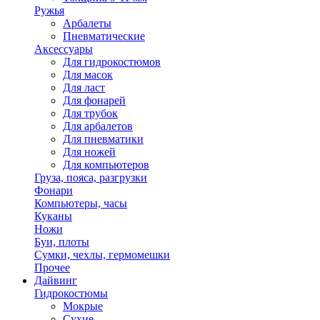
Ружья
Арбалеты
Пневматические
Аксессуары
Для гидрокостюмов
Для масок
Для ласт
Для фонарей
Для трубок
Для арбалетов
Для пневматики
Для ножей
Для компьютеров
Груза, пояса, разгрузки
Фонари
Компьютеры, часы
Куканы
Ножи
Буи, плоты
Сумки, чехлы, гермомешки
Прочее
Дайвинг
Гидрокостюмы
Мокрые
Сухие