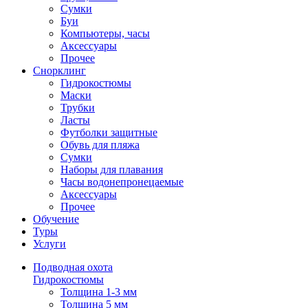
Сумки
Буи
Компьютеры, часы
Аксессуары
Прочее
Снорклинг
Гидрокостюмы
Маски
Трубки
Ласты
Футболки защитные
Обувь для пляжа
Сумки
Наборы для плавания
Часы водонепронецаемые
Аксессуары
Прочее
Обучение
Туры
Услуги
Подводная охота
Гидрокостюмы
Толщина 1-3 мм
Толщина 5 мм