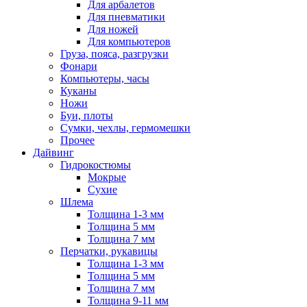
Для арбалетов
Для пневматики
Для ножей
Для компьютеров
Груза, пояса, разгрузки
Фонари
Компьютеры, часы
Куканы
Ножи
Буи, плоты
Сумки, чехлы, гермомешки
Прочее
Дайвинг
Гидрокостюмы
Мокрые
Сухие
Шлема
Толщина 1-3 мм
Толщина 5 мм
Толщина 7 мм
Перчатки, рукавицы
Толщина 1-3 мм
Толщина 5 мм
Толщина 7 мм
Толщина 9-11 мм