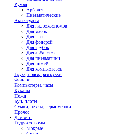
Ружья
Арбалеты
Пневматические
Аксессуары
Для гидрокостюмов
Для масок
Для ласт
Для фонарей
Для трубок
Для арбалетов
Для пневматики
Для ножей
Для компьютеров
Груза, пояса, разгрузки
Фонари
Компьютеры, часы
Куканы
Ножи
Буи, плоты
Сумки, чехлы, гермомешки
Прочее
Дайвинг
Гидрокостюмы
Мокрые
Сухие