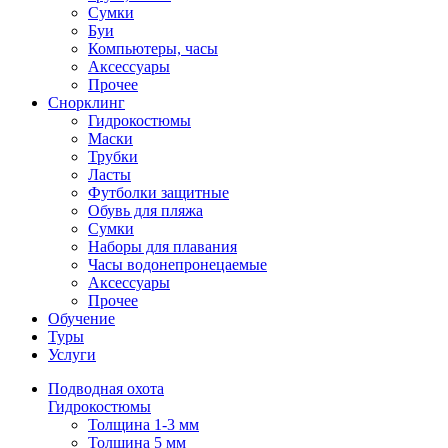
Сумки
Буи
Компьютеры, часы
Аксессуары
Прочее
Снорклинг
Гидрокостюмы
Маски
Трубки
Ласты
Футболки защитные
Обувь для пляжа
Сумки
Наборы для плавания
Часы водонепронецаемые
Аксессуары
Прочее
Обучение
Туры
Услуги
Подводная охота
Гидрокостюмы
Толщина 1-3 мм
Толщина 5 мм