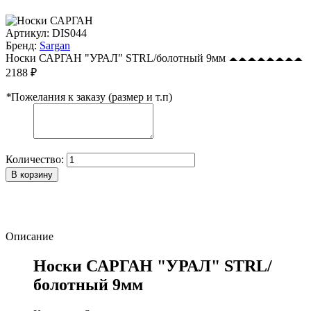
Артикул:
DIS044
Бренд:
Sargan
Носки САРГАН "УРАЛ" STRL/болотный 9мм
2188 ₽
*
Пожелания к заказу (размер и т.п)
Количество:
В корзину
Описание
Носки САРГАН "УРАЛ" STRL/
болотный 9мм