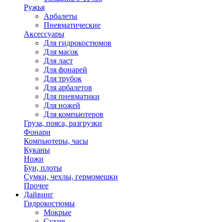
Ружья
Арбалеты
Пневматические
Аксессуары
Для гидрокостюмов
Для масок
Для ласт
Для фонарей
Для трубок
Для арбалетов
Для пневматики
Для ножей
Для компьютеров
Груза, пояса, разгрузки
Фонари
Компьютеры, часы
Куканы
Ножи
Буи, плоты
Сумки, чехлы, гермомешки
Прочее
Дайвинг
Гидрокостюмы
Мокрые
Сухие