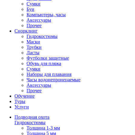
Сумки
Буи
Компьютеры, часы
Аксессуары
Прочее
Снорклинг
Гидрокостюмы
Маски
Трубки
Ласты
Футболки защитные
Обувь для пляжа
Сумки
Наборы для плавания
Часы водонепронецаемые
Аксессуары
Прочее
Обучение
Туры
Услуги
Подводная охота
Гидрокостюмы
Толщина 1-3 мм
Толщина 5 мм