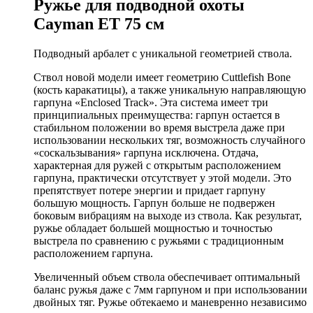
Ружье для подводной охоты
Cayman ET 75 см
Подводный арбалет с уникальной геометрией ствола.
Ствол новой модели имеет геометрию Cuttlefish Bone
(кость каракатицы), а также уникальную направляющую
гарпуна «Enclosed Track». Эта система имеет три
принципиальных преимущества: гарпун остается в
стабильном положении во время выстрела даже при
использовании нескольких тяг, возможность случайного
«соскальзывания» гарпуна исключена. Отдача,
характерная для ружей с открытым расположением
гарпуна, практически отсутствует у этой модели. Это
препятствует потере энергии и придает гарпуну
большую мощность. Гарпун больше не подвержен
боковым вибрациям на выходе из ствола. Как результат,
ружье обладает большей мощностью и точностью
выстрела по сравнению с ружьями с традиционным
расположением гарпуна.
Увеличенный объем ствола обеспечивает оптимальный
баланс ружья даже с 7мм гарпуном и при использовании
двойных тяг. Ружье обтекаемо и маневренно независимо