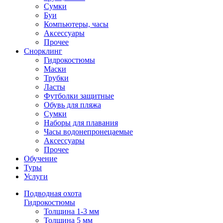
Сумки
Буи
Компьютеры, часы
Аксессуары
Прочее
Снорклинг
Гидрокостюмы
Маски
Трубки
Ласты
Футболки защитные
Обувь для пляжа
Сумки
Наборы для плавания
Часы водонепронецаемые
Аксессуары
Прочее
Обучение
Туры
Услуги
Подводная охота
Гидрокостюмы
Толщина 1-3 мм
Толщина 5 мм