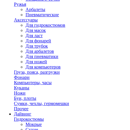
Ружья
Арбалеты
Пневматические
Аксессуары
Для гидрокостюмов
Для масок
Для ласт
Для фонарей
Для трубок
Для арбалетов
Для пневматики
Для ножей
Для компьютеров
Груза, пояса, разгрузки
Фонари
Компьютеры, часы
Куканы
Ножи
Буи, плоты
Сумки, чехлы, гермомешки
Прочее
Дайвинг
Гидрокостюмы
Мокрые
Сухие