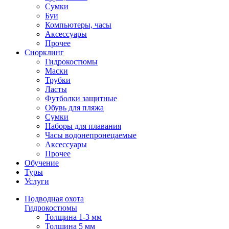
Сумки
Буи
Компьютеры, часы
Аксессуары
Прочее
Снорклинг
Гидрокостюмы
Маски
Трубки
Ласты
Футболки защитные
Обувь для пляжа
Сумки
Наборы для плавания
Часы водонепронецаемые
Аксессуары
Прочее
Обучение
Туры
Услуги
Подводная охота
Гидрокостюмы
Толщина 1-3 мм
Толщина 5 мм