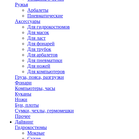
Ружья
Арбалеты
Пневматические
Аксессуары
Для гидрокостюмов
Для масок
Для ласт
Для фонарей
Для трубок
Для арбалетов
Для пневматики
Для ножей
Для компьютеров
Груза, пояса, разгрузки
Фонари
Компьютеры, часы
Куканы
Ножи
Буи, плоты
Сумки, чехлы, гермомешки
Прочее
Дайвинг
Гидрокостюмы
Мокрые
Сухие