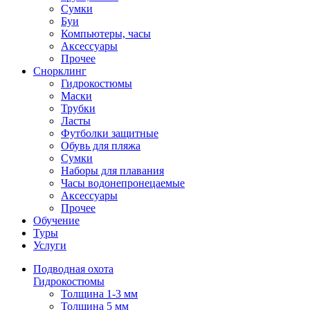
Сумки
Буи
Компьютеры, часы
Аксессуары
Прочее
Снорклинг
Гидрокостюмы
Маски
Трубки
Ласты
Футболки защитные
Обувь для пляжа
Сумки
Наборы для плавания
Часы водонепронецаемые
Аксессуары
Прочее
Обучение
Туры
Услуги
Подводная охота
Гидрокостюмы
Толщина 1-3 мм
Толщина 5 мм