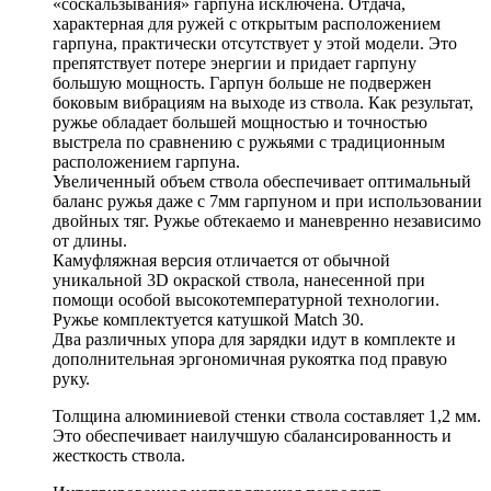
«соскальзывания» гарпуна исключена. Отдача,
характерная для ружей с открытым расположением
гарпуна, практически отсутствует у этой модели. Это
препятствует потере энергии и придает гарпуну
большую мощность. Гарпун больше не подвержен
боковым вибрациям на выходе из ствола. Как результат,
ружье обладает большей мощностью и точностью
выстрела по сравнению с ружьями с традиционным
расположением гарпуна.
Увеличенный объем ствола обеспечивает оптимальный
баланс ружья даже с 7мм гарпуном и при использовании
двойных тяг. Ружье обтекаемо и маневренно независимо
от длины.
Камуфляжная версия отличается от обычной
уникальной 3D окраской ствола, нанесенной при
помощи особой высокотемпературной технологии.
Ружье комплектуется катушкой Match 30.
Два различных упора для зарядки идут в комплекте и
дополнительная эргономичная рукоятка под правую
руку.
Толщина алюминиевой стенки ствола составляет 1,2 мм.
Это обеспечивает наилучшую сбалансированность и
жесткость ствола.