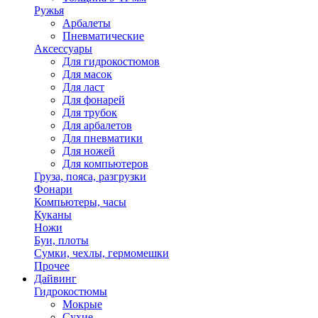
Ружья
Арбалеты
Пневматические
Аксессуары
Для гидрокостюмов
Для масок
Для ласт
Для фонарей
Для трубок
Для арбалетов
Для пневматики
Для ножей
Для компьютеров
Груза, пояса, разгрузки
Фонари
Компьютеры, часы
Куканы
Ножи
Буи, плоты
Сумки, чехлы, гермомешки
Прочее
Дайвинг
Гидрокостюмы
Мокрые
Сухие