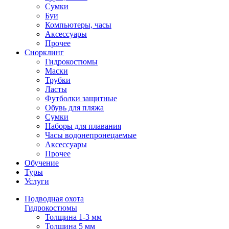
Сумки
Буи
Компьютеры, часы
Аксессуары
Прочее
Снорклинг
Гидрокостюмы
Маски
Трубки
Ласты
Футболки защитные
Обувь для пляжа
Сумки
Наборы для плавания
Часы водонепронецаемые
Аксессуары
Прочее
Обучение
Туры
Услуги
Подводная охота
Гидрокостюмы
Толщина 1-3 мм
Толщина 5 мм