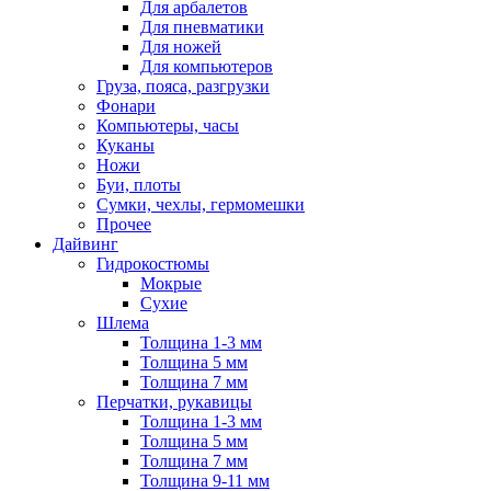
Для арбалетов
Для пневматики
Для ножей
Для компьютеров
Груза, пояса, разгрузки
Фонари
Компьютеры, часы
Куканы
Ножи
Буи, плоты
Сумки, чехлы, гермомешки
Прочее
Дайвинг
Гидрокостюмы
Мокрые
Сухие
Шлема
Толщина 1-3 мм
Толщина 5 мм
Толщина 7 мм
Перчатки, рукавицы
Толщина 1-3 мм
Толщина 5 мм
Толщина 7 мм
Толщина 9-11 мм