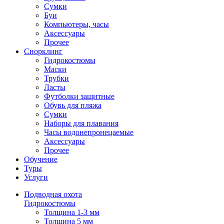
Сумки
Буи
Компьютеры, часы
Аксессуары
Прочее
Снорклинг
Гидрокостюмы
Маски
Трубки
Ласты
Футболки защитные
Обувь для пляжа
Сумки
Наборы для плавания
Часы водонепронецаемые
Аксессуары
Прочее
Обучение
Туры
Услуги
Подводная охота
Гидрокостюмы
Толщина 1-3 мм
Толщина 5 мм