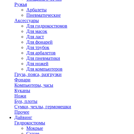
Ружья
Арбалеты
Пневматические
Аксессуары
Для гидрокостюмов
Для масок
Для ласт
Для фонарей
Для трубок
Для арбалетов
Для пневматики
Для ножей
Для компьютеров
Груза, пояса, разгрузки
Фонари
Компьютеры, часы
Куканы
Ножи
Буи, плоты
Сумки, чехлы, гермомешки
Прочее
Дайвинг
Гидрокостюмы
Мокрые
Сухие