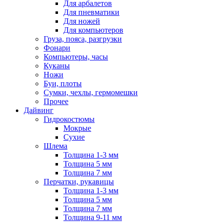
Для арбалетов
Для пневматики
Для ножей
Для компьютеров
Груза, пояса, разгрузки
Фонари
Компьютеры, часы
Куканы
Ножи
Буи, плоты
Сумки, чехлы, гермомешки
Прочее
Дайвинг
Гидрокостюмы
Мокрые
Сухие
Шлема
Толщина 1-3 мм
Толщина 5 мм
Толщина 7 мм
Перчатки, рукавицы
Толщина 1-3 мм
Толщина 5 мм
Толщина 7 мм
Толщина 9-11 мм