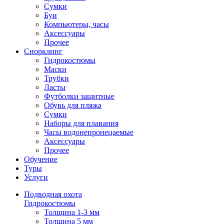
Сумки
Буи
Компьютеры, часы
Аксессуары
Прочее
Снорклинг
Гидрокостюмы
Маски
Трубки
Ласты
Футболки защитные
Обувь для пляжа
Сумки
Наборы для плавания
Часы водонепронецаемые
Аксессуары
Прочее
Обучение
Туры
Услуги
Подводная охота
Гидрокостюмы
Толщина 1-3 мм
Толщина 5 мм