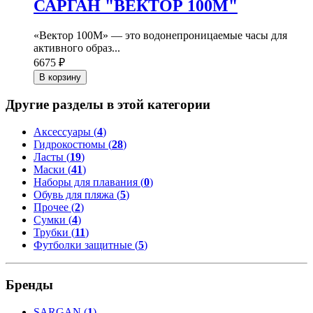
САРГАН "ВЕКТОР 100М"
«Вектор 100М» — это водонепроницаемые часы для
активного образ...
6675 ₽
В корзину
Другие разделы в этой категории
Аксессуары (
4
)
Гидрокостюмы (
28
)
Ласты (
19
)
Маски (
41
)
Наборы для плавания (
0
)
Обувь для пляжа (
5
)
Прочее (
2
)
Сумки (
4
)
Трубки (
11
)
Футболки защитные (
5
)
Бренды
SARGAN
(
1
)