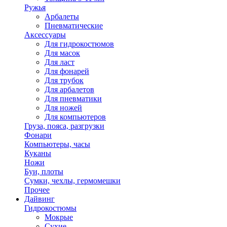
Ружья
Арбалеты
Пневматические
Аксессуары
Для гидрокостюмов
Для масок
Для ласт
Для фонарей
Для трубок
Для арбалетов
Для пневматики
Для ножей
Для компьютеров
Груза, пояса, разгрузки
Фонари
Компьютеры, часы
Куканы
Ножи
Буи, плоты
Сумки, чехлы, гермомешки
Прочее
Дайвинг
Гидрокостюмы
Мокрые
Сухие