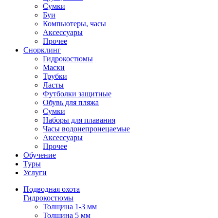
Сумки
Буи
Компьютеры, часы
Аксессуары
Прочее
Снорклинг
Гидрокостюмы
Маски
Трубки
Ласты
Футболки защитные
Обувь для пляжа
Сумки
Наборы для плавания
Часы водонепронецаемые
Аксессуары
Прочее
Обучение
Туры
Услуги
Подводная охота
Гидрокостюмы
Толщина 1-3 мм
Толщина 5 мм