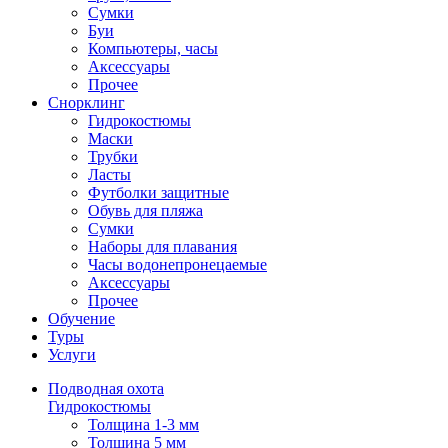
Сумки
Буи
Компьютеры, часы
Аксессуары
Прочее
Снорклинг
Гидрокостюмы
Маски
Трубки
Ласты
Футболки защитные
Обувь для пляжа
Сумки
Наборы для плавания
Часы водонепронецаемые
Аксессуары
Прочее
Обучение
Туры
Услуги
Подводная охота
Гидрокостюмы
Толщина 1-3 мм
Толщина 5 мм