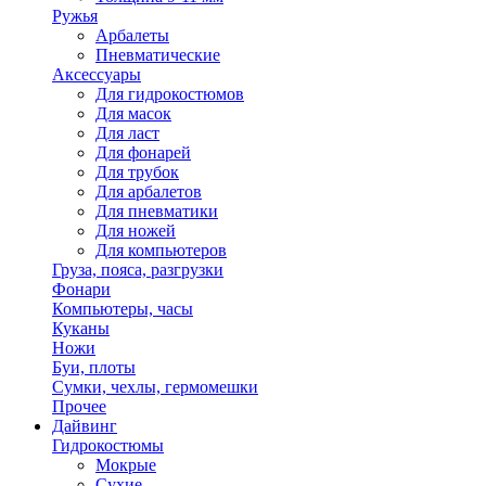
Ружья
Арбалеты
Пневматические
Аксессуары
Для гидрокостюмов
Для масок
Для ласт
Для фонарей
Для трубок
Для арбалетов
Для пневматики
Для ножей
Для компьютеров
Груза, пояса, разгрузки
Фонари
Компьютеры, часы
Куканы
Ножи
Буи, плоты
Сумки, чехлы, гермомешки
Прочее
Дайвинг
Гидрокостюмы
Мокрые
Сухие