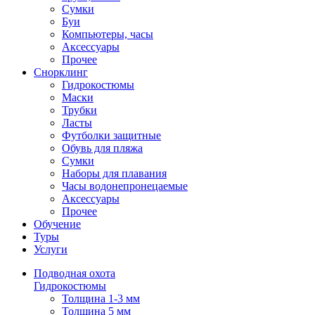
Сумки
Буи
Компьютеры, часы
Аксессуары
Прочее
Снорклинг
Гидрокостюмы
Маски
Трубки
Ласты
Футболки защитные
Обувь для пляжа
Сумки
Наборы для плавания
Часы водонепронецаемые
Аксессуары
Прочее
Обучение
Туры
Услуги
Подводная охота
Гидрокостюмы
Толщина 1-3 мм
Толщина 5 мм