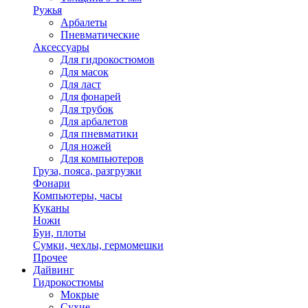
Ружья
Арбалеты
Пневматические
Аксессуары
Для гидрокостюмов
Для масок
Для ласт
Для фонарей
Для трубок
Для арбалетов
Для пневматики
Для ножей
Для компьютеров
Груза, пояса, разгрузки
Фонари
Компьютеры, часы
Куканы
Ножи
Буи, плоты
Сумки, чехлы, гермомешки
Прочее
Дайвинг
Гидрокостюмы
Мокрые
Сухие