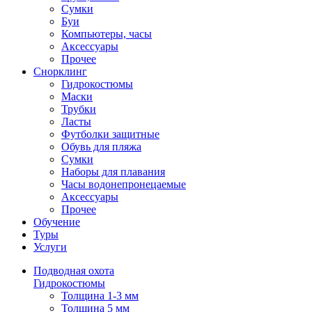
Сумки
Буи
Компьютеры, часы
Аксессуары
Прочее
Снорклинг
Гидрокостюмы
Маски
Трубки
Ласты
Футболки защитные
Обувь для пляжа
Сумки
Наборы для плавания
Часы водонепронецаемые
Аксессуары
Прочее
Обучение
Туры
Услуги
Подводная охота
Гидрокостюмы
Толщина 1-3 мм
Толщина 5 мм