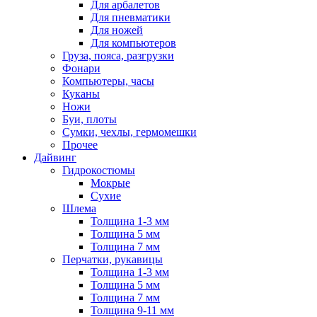
Для арбалетов
Для пневматики
Для ножей
Для компьютеров
Груза, пояса, разгрузки
Фонари
Компьютеры, часы
Куканы
Ножи
Буи, плоты
Сумки, чехлы, гермомешки
Прочее
Дайвинг
Гидрокостюмы
Мокрые
Сухие
Шлема
Толщина 1-3 мм
Толщина 5 мм
Толщина 7 мм
Перчатки, рукавицы
Толщина 1-3 мм
Толщина 5 мм
Толщина 7 мм
Толщина 9-11 мм